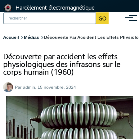
Aller
Harcèlement électromagnétique
au
GO
Menu
contenu
principal
Fil
Accueil
Médias
Découverte Par Accident Les Effets Physiol
d'Ariane
Découverte par accident les effets
physiologiques des infrasons sur le
corps humain (1960)
Par
admin
, 15 novembre, 2024