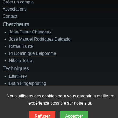
Créer un compte
Associations
Contact
Chercheurs
Jean-Pierre Changeux
José Manuel Rodriguez Delgado
Rafael Yuste
Pr Dominique Belpomme
Nikola Tesla
Techniques
Effet Frey
Brain Fingerprinting
Silent Sound Spread Spectrum (SSSS)
Nous utilisons des cookies pour vous garantir la meilleure
V2K
expérience possible sur notre site.
Messages Subliminaux
Refuser
Accepter